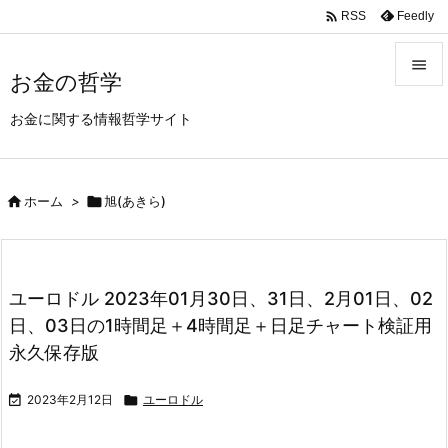
/* youtube 所有者確認 */
/*Google Ad*/

Feedly
RSS

お金の哲学

お金に関する情報哲学サイト
メニュ

前へ

ホーム
>

旭(あきら)

次へ

検索
ユーロドル 2023年01月30日、31日、2月01日、02
日、03日の1時間足＋4時間足＋日足チャート検証用
永久保存版

2023年2月12日

ユーロドル