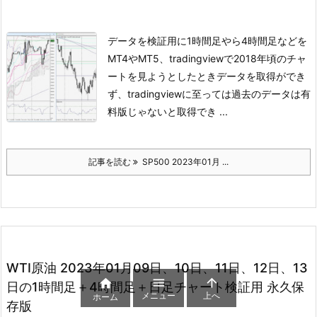
データを検証用に1時間足やら4時間足などを
MT4やMT5、tradingviewで
2018年頃のチャ
ートを見ようとしたときデータを取得ができ
ず、
tradingviewに至っては過去のデータは有
料版じゃないと取得でき ...
記事を読む
SP500 2023年01月 ...
WTI原油 2023年01月09日、10日、11日、12日、13



日の1時間足＋4時間足＋日足チャート検証用 永久保
メニュー
上へ
ホーム
存版