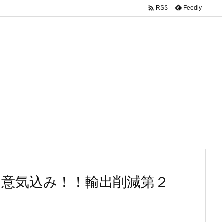

Feedly
RSS
と意気込み！！輸出削減第２