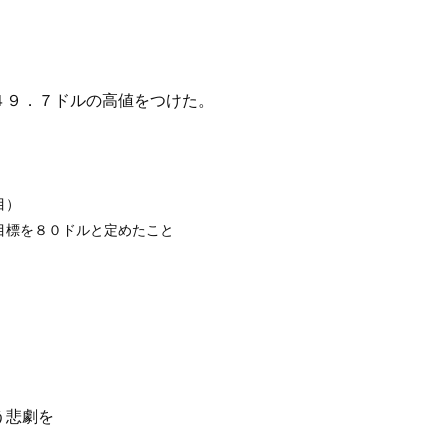
４９．７ドルの高値をつけた。
目）
目標を８０ドルと定めたこと
。
う悲劇を