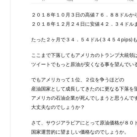
２０１８年１０月３日の高値７６．８８ドルか
２０１８年１２月２４日に安値４２．３４ドル
たった２ヶ月で３４．５４ドル(３４５４pips
ここまで下落してもアメリカのトランプ大統領
ツイートでもっと原油が安くなる事を望んでい
でもアメリカって１位、２位を争うほどの
産油国家として成長してきたのに更なる下落を
アメリカの石油企業が死んでしまうと思うんで
大丈夫なのでしょうか？
さて、サウジアラビアにとって原油価格が８０
国家運営的に望ましい価格なのでしょうか。