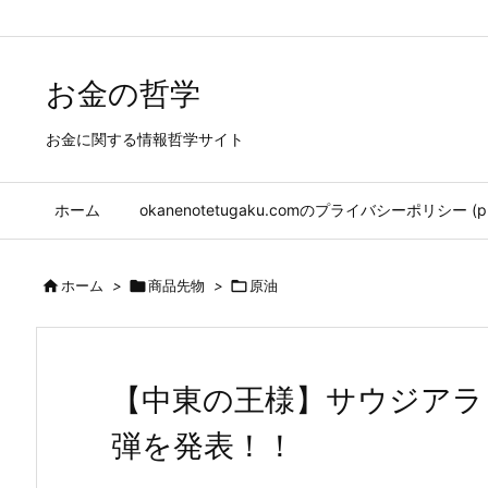
/* youtube 所有者確認 */
/*Google Ad*/
お金の哲学
お金に関する情報哲学サイト
ホーム
okanenotetugaku.comのプライバシーポリシー (priv

ホーム
>

商品先物
>

原油
【中東の王様】サウジアラ
弾を発表！！