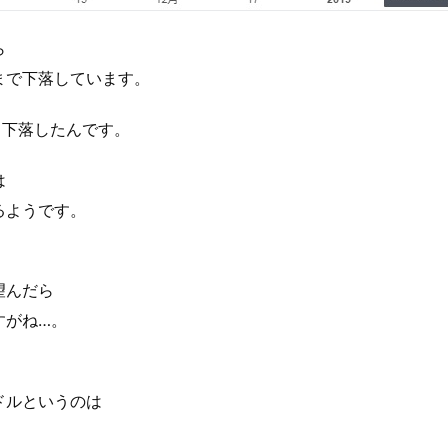
ら
まで下落しています。
)も下落したんです。
は
るようです。
望んだら
すがね…。
ドルというのは