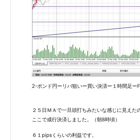
2-ポンド円ーリバ狙いー買い決済ー１時間足ーFBS1
２５日ＭＡで一旦頭打ちみたいな感じに見えた
ここで成行決済しました。（朝8時頃）
６１pipsくらいの利益です。