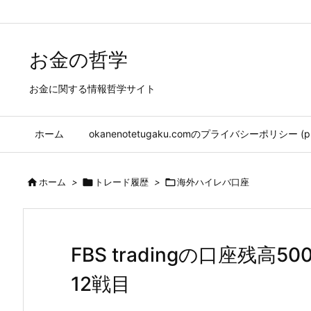
/* youtube 所有者確認 */
/*Google Ad*/
お金の哲学
お金に関する情報哲学サイト
ホーム
okanenotetugaku.comのプライバシーポリシー (priv

ホーム
>

トレード履歴
>

海外ハイレバ口座
FBS tradingの口座残
12戦目