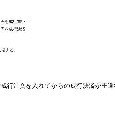
ド円を成行買い
ド円を成行決済
に増える。
で成行注文を入れてからの成行決済が王道
。