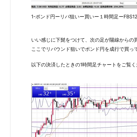
1-ポンド円ーリバ狙いー買いー１時間足ーFBS1
いい感じに下髭をつけて、次の足が陽線からの
ここでリバウンド狙いでポンド円を成行で買ってい
以下の決済したときの1時間足チャートをご覧く