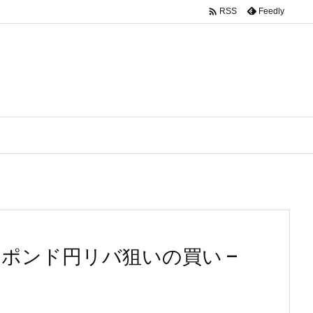

Feedly
RSS
– ポンド円リバ狙いの買い –