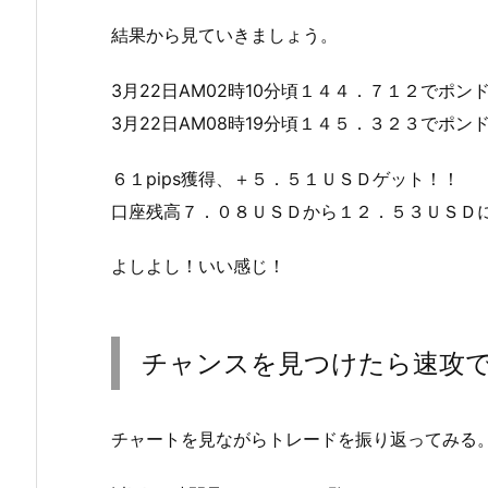
結果から見ていきましょう。
3月22日AM02時10分頃１４４．７１２でポン
3月22日AM08時19分頃１４５．３２３でポン
６１pips獲得、＋５．５１ＵＳＤゲット！！
口座残高７．０８ＵＳＤから１２．５３ＵＳＤ
よしよし！いい感じ！
チャンスを見つけたら速攻
チャートを見ながらトレードを振り返ってみる