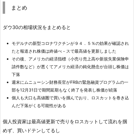
まとめ
ダウ30の相場状況をまとめると
モデルナの新型コロナワクチンが９４．５％の効果が確認され
たと報道され株価は終値べ－スで最高値を更新しました
その後、アメリカの経済指標（小売り売上高や新規失業保険申
請件数など）が悪くてアメリカ経済の鈍化懸念が台頭し株価は
下落
週末にムニューシン財務長官がFRBの緊急融資プログラムの一
部を12月31日で期間延期もなく終了を発表し株価が続落
個人も大口も高値圏で買いを掴んでおり、ロスカットを巻き込
んだ下落がくる可能性がある
個人投資家は最高値更新で売りをロスカットして流れを掴
めず、買いドテンしてるし