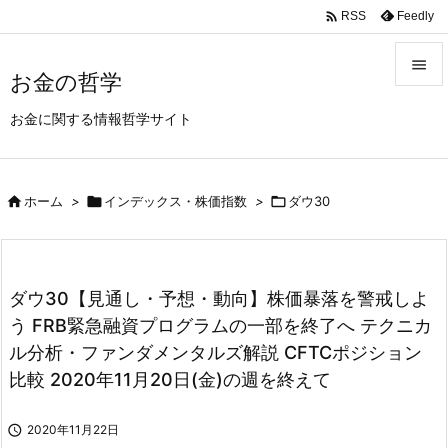
/* youtube 所有者確認 */
/*Google Ad*/

Feedly
RSS

お金の哲学

お金に関する情報哲学サイト
メニュ

前へ

ホーム
>

インデックス・株価指数
>

ダウ30

次へ

検索
ダウ30【見通し・予想・動向】株価暴落を警戒しよ
う FRB緊急融資プログラムの一部を終了へ テクニカ
ル分析・ファンダメンタルズ解説 CFTCポジション
比較 2020年11月20日(金)の週を終えて

2020年11月22日